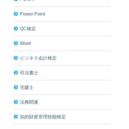
Power Point
QC検定
Word
ビジネス会計検定
司法書士
宅建士
法務関連
知的財産管理技能検定