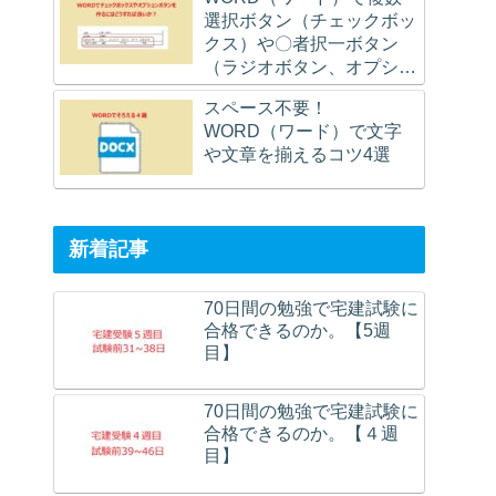
選択ボタン（チェックボッ
クス）や〇者択一ボタン
（ラジオボタン、オプショ
ンボタン）を作るにはどう
スペース不要！
すれば良いのか？
WORD（ワード）で文字
や文章を揃えるコツ4選
新着記事
70日間の勉強で宅建試験に
合格できるのか。【5週
目】
70日間の勉強で宅建試験に
合格できるのか。【４週
目】