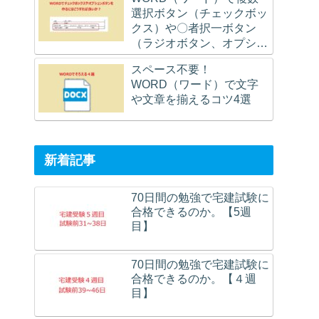
選択ボタン（チェックボッ
クス）や〇者択一ボタン
（ラジオボタン、オプショ
ンボタン）を作るにはどう
スペース不要！
すれば良いのか？
WORD（ワード）で文字
や文章を揃えるコツ4選
新着記事
70日間の勉強で宅建試験に
合格できるのか。【5週
目】
70日間の勉強で宅建試験に
合格できるのか。【４週
目】