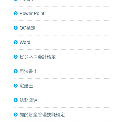
Power Point
QC検定
Word
ビジネス会計検定
司法書士
宅建士
法務関連
知的財産管理技能検定