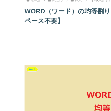
ホーム
PCコツ
Word
WORD（
WORD（ワード）の均等割
ペース不要】
Word